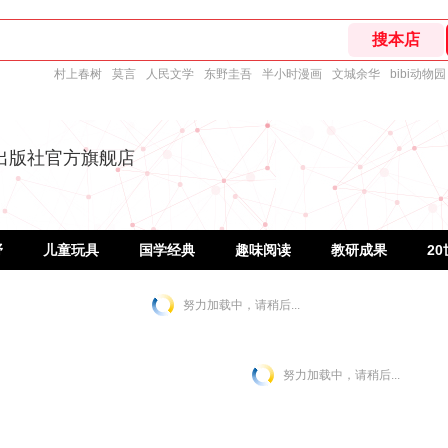
村上春树
莫言
人民文学
东野圭吾
半小时漫画
文城余华
bibi动物园
出版社官方旗舰店
野
儿童玩具
国学经典
趣味阅读
教研成果
2
努力加载中，请稍后...
努力加载中，请稍后...