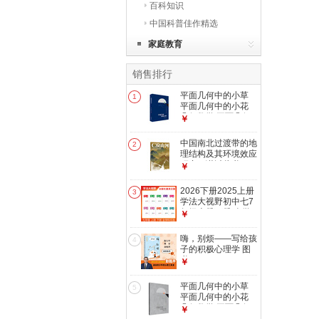
百科知识
中国科普佳作精选
家庭教育
销售排行
平面几何中的小草
1
平面几何中的小花
几何数学 平面几何
￥
中的小草
中国南北过渡带的地
2
理结构及其环境效应
研究（谨以此书，
￥
献给所有为“中国南
北过渡带综合科学考
2026下册2025上册
3
察”项目辛勤付出的
学法大视野初中七7
科学家们， 也献给
年级上册下册 全学
￥
为研究中国南北分界
科 春季秋季用书 湖
线作出杰出贡献的科
南教育出版社正版
嗨，别烦——写给孩
学家们）C位山河中
4
（付款时请注意选择
子的积极心理学 图
国南北过渡带考察随
您需要的年份和版
书
笔
￥
本） 英语人教版
2025版七年级上册
平面几何中的小草
5
平面几何中的小花
几何数学 平面几何
￥
中的小花