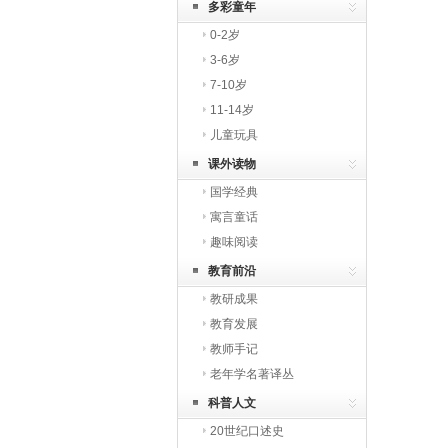
多彩童年
0-2岁
3-6岁
7-10岁
11-14岁
儿童玩具
课外读物
国学经典
寓言童话
趣味阅读
教育前沿
教研成果
教育发展
教师手记
老年学名著译丛
科普人文
20世纪口述史